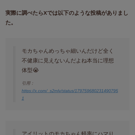
実際に調べたらXでは以下のような投稿がありまし
た。
モカちゃんめっちゃ細いんだけど全く
不健康に見えないんだよね本当に理想
体型😭
引用：
https://x.com/_s2mlv/status/179759680231490795
1
アイリットのモカちゃん軽率にハマり